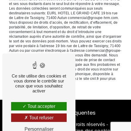
et ses sous-traitants dans le seul but de répondre à votre message.
Les données collectées seront communiquées aux seuls
destinataires suivants: EURL HOTEL LE GRAND CAFE 19 bis rue
de Lattre de Tassigny, 71400 Autun commercial@groupe-hrm.com.
Vous disposez de droits d’accès, de rectification, d’effacement, de
portabilité, de limitation, d’opposition, de retrait de votre
consentement à tout moment et du droit d’introduire une
réclamation auprès d’une autorité de contrôle, ainsi que d’organiser
le sort de vos données post-mortem. Vous pouvez exercer ces droits
par voie postale à l'adresse 19 bis rue de Lattre de Tassigny, 71400
Autun ou par courrier électronique à l'adresse commercial@groupe-
hrm.com. Un justificatif d'identité pourra vous être demandé. Nous
conservons vos données pendant la période de prise de contact
puis pendant la durée de prescription légale aux fins probatoires et
de gestion des contentieux. Vous avez le droit de vous inscrire sur
la liste d'opposition au démarchage téléphonique, disponible à
Ce site utilise des cookies et
Bloctel.gouv.fr
cette adresse:
. Consultez le site cnil.fr pour plus
vous donne le contrôle sur
d’informations sur vos droits.
ceux que vous souhaitez
activer
Tout accepter
Recherches fréquentes
Tout refuser
Vistalid
©
- 2026 - Tous droits réservés -
Personnaliser
Mentions légales
Gestion des cookies
-